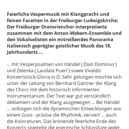
Feierliche Vespermusik mit Klangpracht und
feinen Facetten in der Freiburger Ludwigskirche:
Der Freiburger Oratorienchor interpretierte
zusammen mit dem Anton-Webern-Ensemble und
den Vokalsolisten ein mitreißendes Panorama
italienisch geprägter geistlicher Musik des 18.
Jahrhunderts ...
... mit Vesperpsalmen von Händel (
Dixit Dominus
)
‚
‘
und Zelenka (
Laudate Pueri
) sowie Vivaldis
‚
‘
Konzertstück-Gloria in D. Sehr gelungen mischte sich
unter der Leitung von Bernhard Gärtner der Klang
des Chors mit dem historisch informierten
Instrumentarium. Der Text war gut verständlich
deklamiert und der Klang ausgewogen ... Bei Händel
... vollzogen sich die dynamischen Entwicklungen aus
einem Guss - präzise die Rhythmik, versiert ... auch
die Koloraturen. Das krönende feierliche Ende des
Konzerts spiegelte die energische Schlussfuge wider,